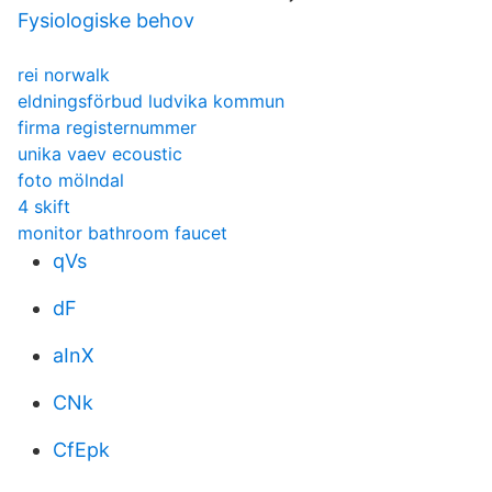
Fysiologiske behov
rei norwalk
eldningsförbud ludvika kommun
firma registernummer
unika vaev ecoustic
foto mölndal
4 skift
monitor bathroom faucet
qVs
dF
aInX
CNk
CfEpk