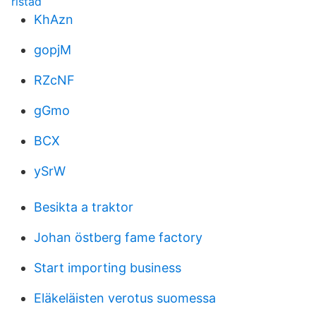
ristad
KhAzn
gopjM
RZcNF
gGmo
BCX
ySrW
Besikta a traktor
Johan östberg fame factory
Start importing business
Eläkeläisten verotus suomessa