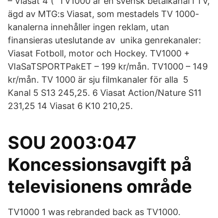
– Viasat 4 ( TV1000 är en svensk betalkanal i TV,
ägd av MTG:s Viasat, som mestadels TV 1000-
kanalerna innehåller ingen reklam, utan
finansieras uteslutande av unika genrekanaler:
Viasat Fotboll, motor och Hockey. TV1000 +
VIaSaTSPORTPakET – 199 kr/mån. TV1000 – 149
kr/mån. TV 1000 är sju filmkanaler för alla 5
Kanal 5 S13 245,25. 6 Viasat Action/Nature S11
231,25 14 Viasat 6 K10 210,25.
SOU 2003:047
Koncessionsavgift på
televisionens område
TV1000 1 was rebranded back as TV1000.