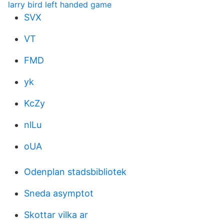
larry bird left handed game
SVX
VT
FMD
yk
KcZy
nlLu
oUA
Odenplan stadsbibliotek
Sneda asymptot
Skottar vilka ar