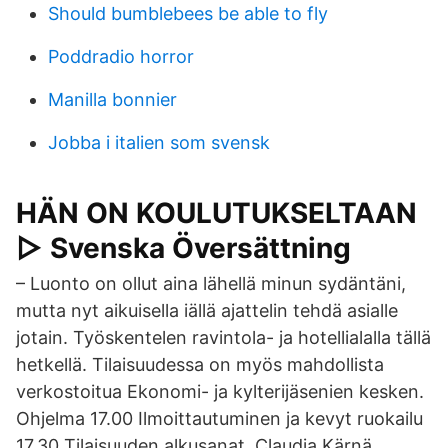
Should bumblebees be able to fly
Poddradio horror
Manilla bonnier
Jobba i italien som svensk
HÄN ON KOULUTUKSELTAAN
▷ Svenska Översättning
– Luonto on ollut aina lähellä minun sydäntäni,
mutta nyt aikuisella iällä ajattelin tehdä asialle
jotain. Työskentelen ravintola- ja hotellialalla tällä
hetkellä. Tilaisuudessa on myös mahdollista
verkostoitua Ekonomi- ja kylterijäsenien kesken.
Ohjelma 17.00 Ilmoittautuminen ja kevyt ruokailu
17.30 Tilaisuuden alkusanat, Claudia Kärnä,