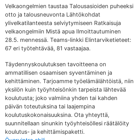
Velkaongelmien taustaa Talousasioiden puheeksi
otto ja talousneuvonta Lähtökohdat
ylivelkatilanteesta selviytymiseen Ratkaisuja
velkaongelmiin Mistä apua Ilmoittautuminen
28.5. mennessä. Teams-linkki Elintarviketieteet:
67 eri työtehtävää, 81 vastaajaa.
Täydennyskoulutuksen tavoitteena on
ammatillisen osaamisen syventäminen ja
kehittäminen. Tarjoamme työelämälähtöistä, niin
yksilön kuin työyhteisönkin tarpeista lähtevää
koulutusta; joko valmiina yhden tai kahden
päivän toteutuksina tai laajempina
koulutuskokonaisuuksina. Ota yhteyttä,
suunnitellaan sinunkin työyhteisöllesi räätälöity
koulutus- ja kehittämispaketti.