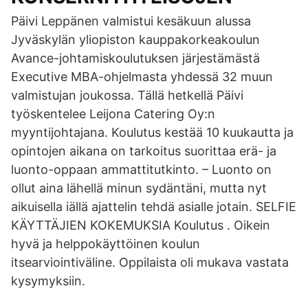
Päivi Leppänen valmistui kesäkuun alussa
Jyväskylän yliopiston kauppakorkeakoulun
Avance-johtamiskoulutuksen järjestämästä
Executive MBA-ohjelmasta yhdessä 32 muun
valmistujan joukossa. Tällä hetkellä Päivi
työskentelee Leijona Catering Oy:n
myyntijohtajana. Koulutus kestää 10 kuukautta ja
opintojen aikana on tarkoitus suorittaa erä- ja
luonto-oppaan ammattitutkinto. – Luonto on
ollut aina lähellä minun sydäntäni, mutta nyt
aikuisella iällä ajattelin tehdä asialle jotain. SELFIE
KÄYTTÄJIEN KOKEMUKSIA Koulutus . Oikein
hyvä ja helppokäyttöinen koulun
itsearviointiväline. Oppilaista oli mukava vastata
kysymyksiin.