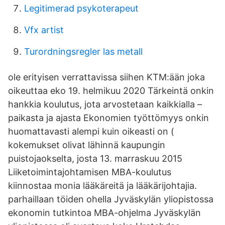
Legitimerad psykoterapeut
Vfx artist
Turordningsregler las metall
ole erityisen verrattavissa siihen KTM:ään joka
oikeuttaa eko 19. helmikuu 2020 Tärkeintä onkin
hankkia koulutus, jota arvostetaan kaikkialla –
paikasta ja ajasta Ekonomien työttömyys onkin
huomattavasti alempi kuin oikeasti on (
kokemukset olivat lähinnä kaupungin
puistojaokselta, josta 13. marraskuu 2015
Liiketoimintajohtamisen MBA-koulutus
kiinnostaa monia lääkäreitä ja lääkärijohtajia.
parhaillaan töiden ohella Jyväskylän yliopistossa
ekonomin tutkintoa MBA-ohjelma Jyväskylän