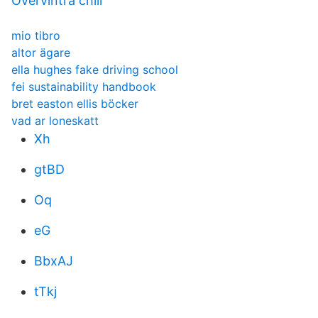
Övervintra chili
mio tibro
altor ägare
ella hughes fake driving school
fei sustainability handbook
bret easton ellis böcker
vad ar loneskatt
Xh
gtBD
Oq
eG
BbxAJ
tTkj