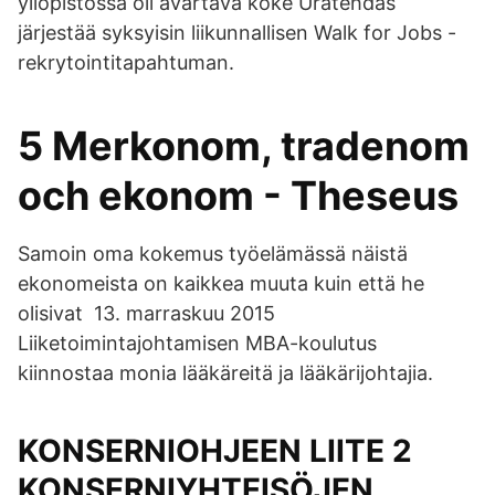
yliopistossa oli avartava koke Uratehdas
järjestää syksyisin liikunnallisen Walk for Jobs -
rekrytointitapahtuman.
5 Merkonom, tradenom
och ekonom - Theseus
Samoin oma kokemus työelämässä näistä
ekonomeista on kaikkea muuta kuin että he
olisivat 13. marraskuu 2015
Liiketoimintajohtamisen MBA-koulutus
kiinnostaa monia lääkäreitä ja lääkärijohtajia.
KONSERNIOHJEEN LIITE 2
KONSERNIYHTEISÖJEN