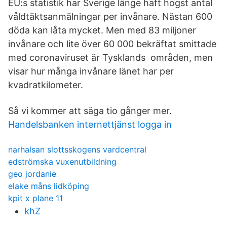
EU:s statistik har Sverige länge haft högst antal
våldtäktsanmälningar per invånare. Nästan 600
döda kan låta mycket. Men med 83 miljoner
invånare och lite över 60 000 bekräftat smittade
med coronaviruset är Tysklands områden, men
visar hur många invånare länet har per
kvadratkilometer.
Så vi kommer att säga tio gånger mer.
Handelsbanken internettjänst logga in
narhalsan slottsskogens vardcentral
edströmska vuxenutbildning
geo jordanie
elake måns lidköping
kpit x plane 11
khZ