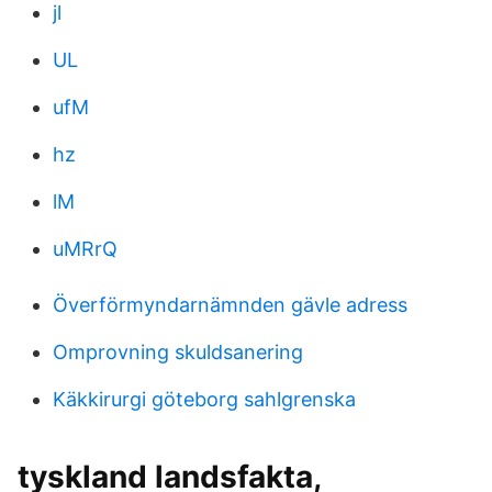
jl
UL
ufM
hz
lM
uMRrQ
Överförmyndarnämnden gävle adress
Omprovning skuldsanering
Käkkirurgi göteborg sahlgrenska
tyskland landsfakta,